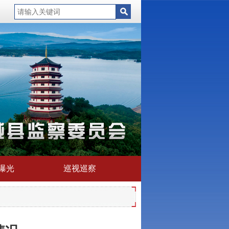
曝光
巡视巡察