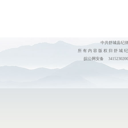
中共舒城县纪
所 有 内 容 版 权 归 舒 城 
皖公网安备 3415230200