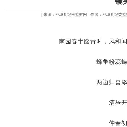
镜
[ 来源：舒城县纪检监察网 作者：舒城县纪委监委宣传部
南园春半踏青时，风和
蜂争粉蕊
两边归喜
清昼
仲春